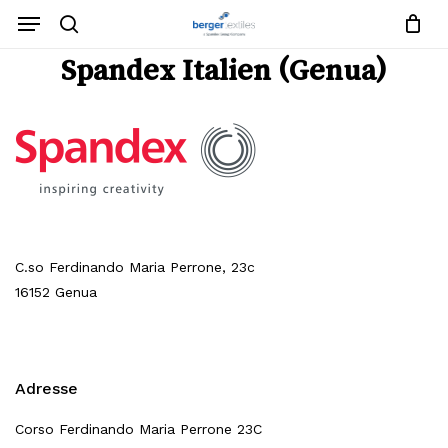
Warenkorb
Anfrageliste
Zum
Menü
schließen
Hauptinhalt
Suche
springen
Menü
Spandex Italien (Genua)
schließen
Keine Produkte in der Anfrageliste.
Zum Shop Gehen
C.so Ferdinando Maria Perrone, 23c
16152 Genua
Adresse
Corso Ferdinando Maria Perrone 23C