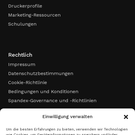
Druckerprofile
Marketing-Ressourcen
Schulungen
Rechtlich
Impressum
Datenschutzbestimmungen
Cookie-Richtlinie
Bedingungen und Konditionen
Spandex-Governance und -Richtlinien
Einwilligung verwalten
Um die besten Erfahrungen zu bieten, verwenden wir Technologien
Abonnieren Sie den Newsletter!
wie Cookies, um Geräteinformationen zu speichern und/oder