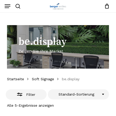
Zum
Menü
Hauptinhalt
Suche
Filter
Warenko
Anfrageliste
schließe
springen
Menü
schließe
schließen
be.display
Zeigen Sie Ihre Marke!
Startseite
Soft Signage
be.display
Standard-Sortierung
Filter
Alle 5-Ergebnisse anzeigen