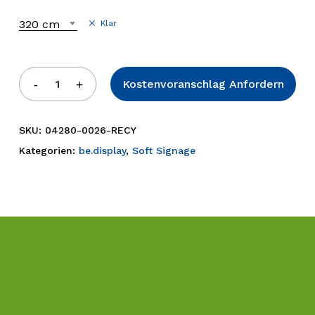
320 cm
Klar
Kostenvoranschlag Anfordern
SKU:
04280-0026-RECY
Kategorien:
be.display
,
Soft Signage