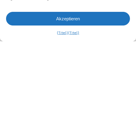
Testmusters wieder. Trotz höchster Qualitätsansprüche kann
es produktionstechnisch zu Abweichungen kommen - alle
Angaben sind unverbindlich und ohne Gewähr.
Akzeptieren
Anfrageliste
Ansehen
{Titel}
{Titel}
Ähnliche Produkte
1/8