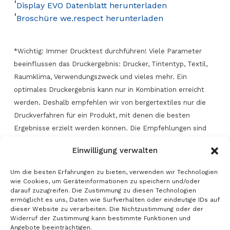
'
Display EVO Datenblatt herunterladen
'
Broschüre we.respect herunterladen
*Wichtig: Immer Drucktest durchführen! Viele Parameter
beeinflussen das Druckergebnis: Drucker, Tintentyp, Textil,
Raumklima, Verwendungszweck und vieles mehr. Ein
optimales Druckergebnis kann nur in Kombination erreicht
werden. Deshalb empfehlen wir von bergertextiles nur die
Druckverfahren für ein Produkt, mit denen die besten
Ergebnisse erzielt werden können. Die Empfehlungen sind
das Ergebnis intensiver Drucktests und müssen höchsten
Einwilligung verwalten
Ansprüchen an die Druckqualität genügen. Oft ist es auch
möglich, die Textilien mit anderen Druckverfahren zu
Um die besten Erfahrungen zu bieten, verwenden wir Technologien
bedrucken. In diesen Fällen sind die individuellen
wie Cookies, um Geräteinformationen zu speichern und/oder
darauf zuzugreifen. Die Zustimmung zu diesen Technologien
Anforderungen und technischen Möglichkeiten sehr wichtig.
ermöglicht es uns, Daten wie Surfverhalten oder eindeutige IDs auf
Alle technischen Angaben wurden nach dem aktuellen Stand
dieser Website zu verarbeiten. Die Nichtzustimmung oder der
der Messtechnik ermittelt und geben die Werte des
Widerruf der Zustimmung kann bestimmte Funktionen und
Angebote beeinträchtigen.