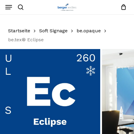
Zum
Menü
Hauptinhalt
Suche
Warenko
Anfrageliste
schließe
springen
Menü
schließen
Startseite
Soft Signage
be.opaque
be.tex® Eclipse