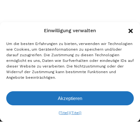
Einwilligung verwalten
Um die besten Erfahrungen zu bieten, verwenden wir Technologien
wie Cookies, um Geräteinformationen zu speichern und/oder
darauf zuzugreifen. Die Zustimmung zu diesen Technologien
ermöglicht es uns, Daten wie Surfverhalten oder eindeutige IDs auf
dieser Website zu verarbeiten. Die Nichtzustimmung oder der
Widerruf der Zustimmung kann bestimmte Funktionen und
Angebote beeinträchtigen.
Akzeptieren
Anfrageliste
Ansehen
{Titel}
{Titel}
A. BERGER GMBH
Weyerhofstraße 68/E49 47803
Krefeld, Deutschland