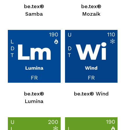
be.tex®
be.tex®
Samba
Mozaik
be.tex®
be.tex® Wind
Lumina
Keine Produkte in der Anfrageliste.
Zum Shop Gehen