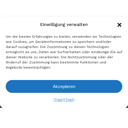
Einwilligung verwalten
Um die besten Erfahrungen zu bieten, verwenden wir Technologien
wie Cookies, um Geräteinformationen zu speichern und/oder
darauf zuzugreifen. Die Zustimmung zu diesen Technologien
ermöglicht es uns, Daten wie Surfverhalten oder eindeutige IDs auf
dieser Website zu verarbeiten. Die Nichtzustimmung oder der
Widerruf der Zustimmung kann bestimmte Funktionen und
Angebote beeinträchtigen.
Akzeptieren
Anfrageliste
Ansehen
{Titel}
{Titel}
A. BERGER GMBH
Weyerhofstraße 68/E49 47803
Krefeld, Deutschland