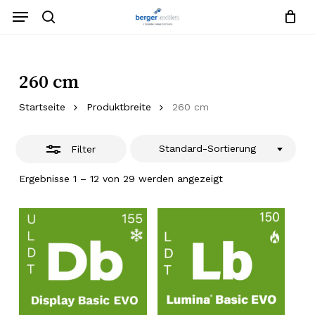
Zum
Menü
Hauptinhalt
Suche
Filter
Warenko
Anfrageliste
schließe
springen
Menü
schließe
schließen
260 cm
Startseite
Produktbreite
260 cm
Standard-Sortierung
Filter
Ergebnisse 1 – 12 von 29 werden angezeigt