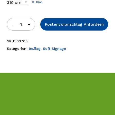
310 cm
Klar
Kostenvoranschlag Anfordern
SKU:
03705
Kategorien:
be.flag
,
Soft Signage