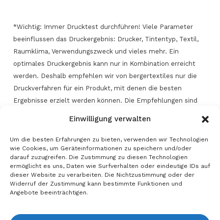
*Wichtig: Immer Drucktest durchführen! Viele Parameter
beeinflussen das Druckergebnis: Drucker, Tintentyp, Textil,
Raumklima, Verwendungszweck und vieles mehr. Ein
optimales Druckergebnis kann nur in Kombination erreicht
werden. Deshalb empfehlen wir von bergertextiles nur die
Druckverfahren für ein Produkt, mit denen die besten
Ergebnisse erzielt werden können. Die Empfehlungen sind
das Ergebnis intensiver Drucktests und müssen höchsten
Einwilligung verwalten
Ansprüchen an die Druckqualität genügen. Oft ist es auch
möglich, die Textilien mit anderen Druckverfahren zu
Um die besten Erfahrungen zu bieten, verwenden wir Technologien
wie Cookies, um Geräteinformationen zu speichern und/oder
bedrucken. In diesen Fällen sind die individuellen
darauf zuzugreifen. Die Zustimmung zu diesen Technologien
Anforderungen und technischen Möglichkeiten sehr wichtig.
ermöglicht es uns, Daten wie Surfverhalten oder eindeutige IDs auf
Alle technischen Angaben wurden nach dem aktuellen Stand
dieser Website zu verarbeiten. Die Nichtzustimmung oder der
Widerruf der Zustimmung kann bestimmte Funktionen und
der Messtechnik ermittelt und geben die Werte des
Angebote beeinträchtigen.
Testmusters wieder. Trotz höchster Qualitätsansprüche kann
es produktionstechnisch zu Abweichungen kommen - alle