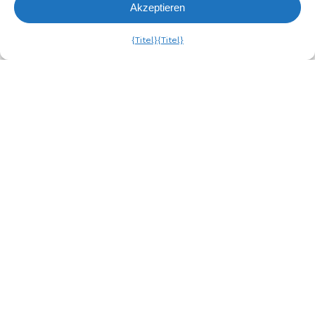
Angaben sind unverbindlich und ohne Gewähr.
Akzeptieren
Anfrageliste
Ansehen
{Titel}
{Titel}
Ähnliche Produkte
1/8