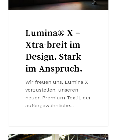
Stark
im
Anspruch.
Lumina® X –
Xtra-breit im
Design. Stark
im Anspruch.
Wir freuen uns, Lumina X
vorzustellen, unseren
neuen Premium-Textil, der
außergewöhnliche...
Wir