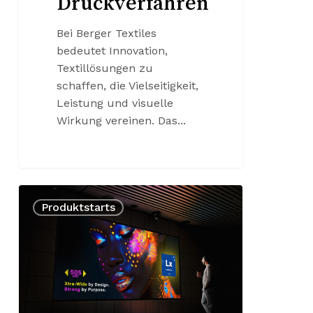
Druckverfahren
Bei Berger Textiles
bedeutet Innovation,
Textillösungen zu
schaffen, die Vielseitigkeit,
Leistung und visuelle
Wirkung vereinen. Das...
Lumina®
Produktstarts
X
–
Xtra-
breit
im
Design.