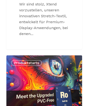
Wir sind stolz, Xtend
vorzustellen, unseren
innovativen Stretch-Textil,
entwickelt für Premium-
Display-Anwendungen, bei
denen...
Entdecken
Produktstarts
Sie
den
neuen
&
verbesserten
be.tex®
Roll-
Up