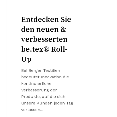
Entdecken Sie
den neuen &
verbesserten
be.tex® Roll-
Up
Bei Berger Textilien
bedeutet Innovation die
kontinuierliche
Verbesserung der
Produkte, auf die sich
unsere Kunden jeden Tag
Keine Produkte in der Anfrageliste.
verlassen...
Zum Shop Gehen