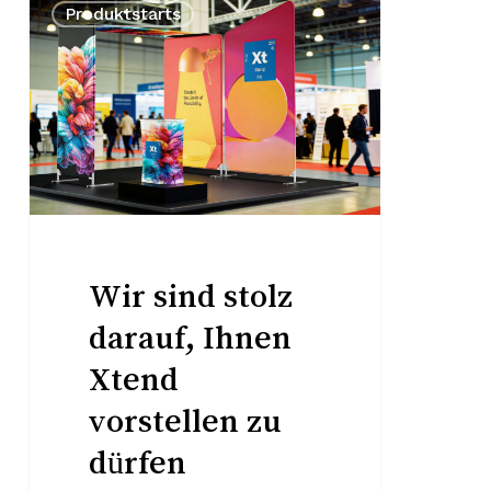
Produktstarts
sind
stolz
darauf,
Ihnen
Xtend
vorstellen
zu
dürfen
Wir sind stolz
darauf, Ihnen
Xtend
vorstellen zu
dürfen