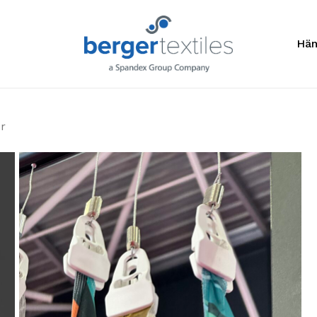
Anfragelis
Hän
r