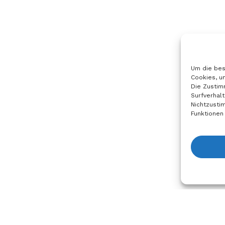
hlt
ausgewählt
werden
Um die bes
Cookies, u
Die Zustim
Surfverhalt
Nichtzusti
Funktionen
Anfrage