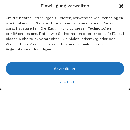
Einwilligung verwalten
Um die besten Erfahrungen zu bieten, verwenden wir Technologien
wie Cookies, um Geräteinformationen zu speichern und/oder
darauf zuzugreifen. Die Zustimmung zu diesen Technologien
ermöglicht es uns, Daten wie Surfverhalten oder eindeutige IDs auf
dieser Website zu verarbeiten. Die Nichtzustimmung oder der
Widerruf der Zustimmung kann bestimmte Funktionen und
Angebote beeinträchtigen.
Akzeptieren
Anfrageliste
Ansehen
{Titel}
{Titel}
A. BERGER GMBH
Weyerhofstraße 68/E49 47803
Krefeld, Deutschland
+49 2151 387 6700
info@bergertextiles.com