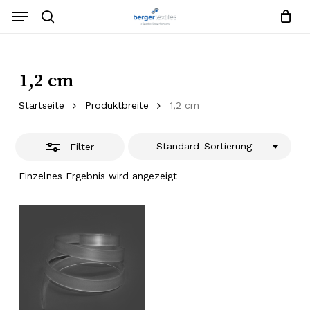
Zum
Menü
Hauptinhalt
Suche
Filter
Warenko
Anfrageliste
schließe
springen
Menü
schließe
schließen
1,2 cm
Startseite
Produktbreite
1,2 cm
Standard-Sortierung
Filter
Einzelnes Ergebnis wird angezeigt