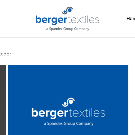
Anfragelis
Hän
keder