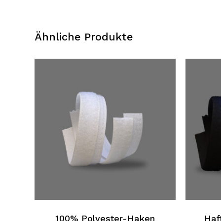
Ähnliche Produkte
Dieses
Produkt
hat
mehrer
100% Polyester-Haken
Haf
Variante