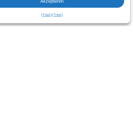
Akzeptieren
liste Ansehen
{Titel}
{Titel}
h
Abonnieren Sie den
Newsletter!
um
hutzbestimmungen
Jetzt
Anmelden
chtlinie
gen und
Folgen Sie uns auf Social
nen
Media
Governance und
en