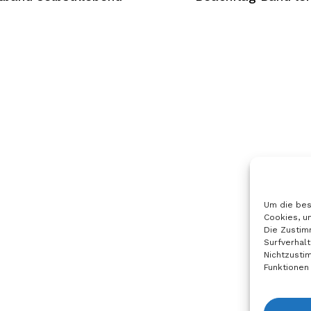
Die
n
Optionen
können
auf
der
seite
Produktseite
hlt
ausgewählt
werden
Um die bes
Cookies, u
Die Zustim
Surfverhalt
Nichtzusti
Funktionen