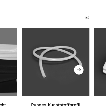
1/2
cht
Rundes Kunststoffprofil