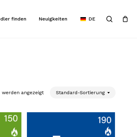
Warenko
te
Suche
schließe
dler finden
Neuigkeiten
DE
0 werden angezeigt
Standard-Sortierung