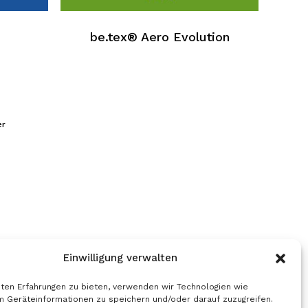
hat
mehrere
be.tex® Aero Evolution
Varianten.
Die
Optionen
können
auf
der
er
Produktseite
ausgewählt
werden
Einwilligung verwalten
ten Erfahrungen zu bieten, verwenden wir Technologien wie
m Geräteinformationen zu speichern und/oder darauf zuzugreifen.