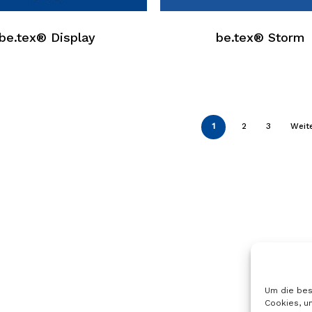
hat
mehrere
be.tex® Display
be.tex® Storm
n.
Varianten.
Die
n
Optionen
können
auf
der
1
2
3
Weit
eite
Produktseite
hlt
ausgewählt
werden
Um die bes
Cookies, u