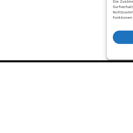
Die Zustim
Surfverhalt
Nichtzusti
Funktionen
Anfrage
ehmen
Dienstleistungen und
Rechtlic
Support
n
Impress
Druckerprofile
Datensc
Marketing-Ressourcen
Cookie-Ri
Schulungen
Bedingun
Konditio