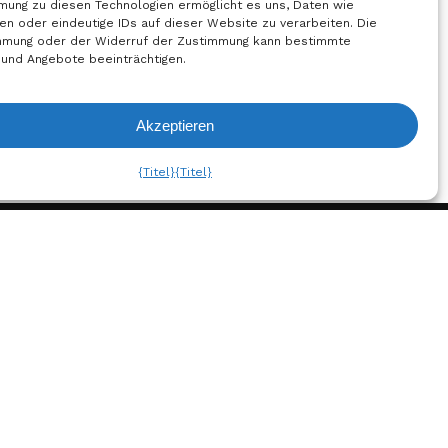
mung zu diesen Technologien ermöglicht es uns, Daten wie
en oder eindeutige IDs auf dieser Website zu verarbeiten. Die
mmung oder der Widerruf der Zustimmung kann bestimmte
 und Angebote beeinträchtigen.
Akzeptieren
liste Ansehen
{Titel}
{Titel}
h
Abonnieren Sie den
Newsletter!
um
hutzbestimmungen
Jetzt
Anmelden
chtlinie
gen und
Folgen Sie uns auf Social
nen
Media