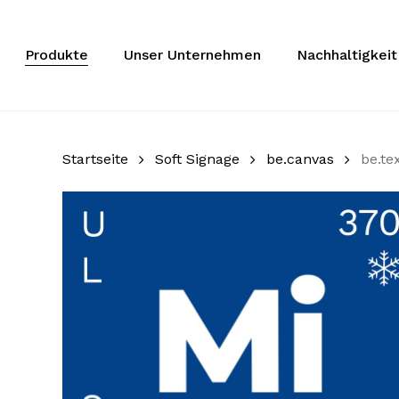
Zum
Hauptinhalt
springen
Produkte
Unser Unternehmen
Nachhaltigkeit
Startseite
Soft Signage
be.canvas
be.te