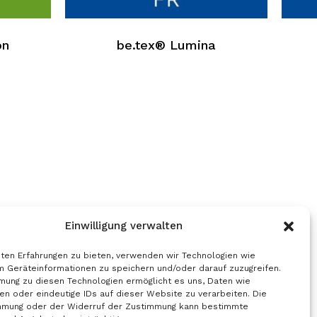
hat
hat
mehrere
mehr
on
be.tex® Lumina
Varianten.
Varia
Die
Die
Optionen
Opti
können
könn
auf
auf
der
der
Produktseite
Produ
ausgewählt
ausg
werden
werd
Einwilligung verwalten
ten Erfahrungen zu bieten, verwenden wir Technologien wie
m Geräteinformationen zu speichern und/oder darauf zuzugreifen.
mung zu diesen Technologien ermöglicht es uns, Daten wie
en oder eindeutige IDs auf dieser Website zu verarbeiten. Die
mmung oder der Widerruf der Zustimmung kann bestimmte