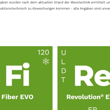
Angaben wurden nach dem aktuellen Stand der Messtechnik ermittelt u
duktionstechnisch zu Abweichungen kommen - alle Angaben sind unve
Dieses
Produkt