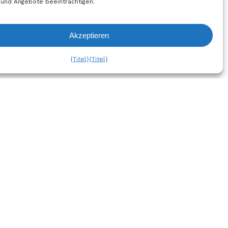
 und Angebote beeinträchtigen.
Akzeptieren
liste Ansehen
{Titel}
{Titel}
h
Abonnieren Sie den
Newsletter!
um
hutzbestimmungen
Jetzt
Anmelden
chtlinie
gen und
Folgen Sie uns auf Social
nen
Media
Governance und
en