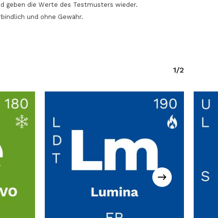
nd geben die Werte des Testmusters wieder.
rbindlich und ohne Gewähr.
1/2
Dieses
Diese
Produkt
Prod