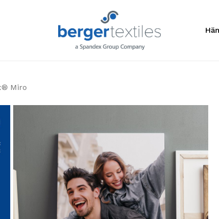
Anfragelis
Hän
x® Miro