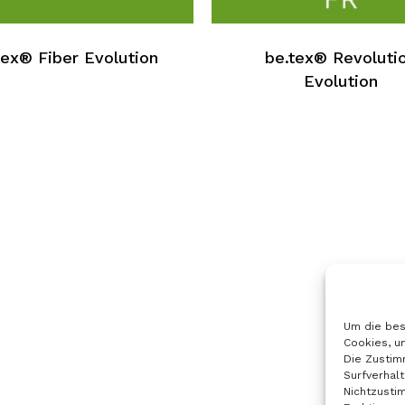
hat
e
mehrere
tex® Fiber Evolution
be.tex® Revoluti
n.
Varianten.
Evolution
Die
n
Optionen
können
auf
der
seite
Produktseite
hlt
ausgewählt
werden
Um die bes
Cookies, u
Die Zustim
Surfverhalt
Nichtzusti