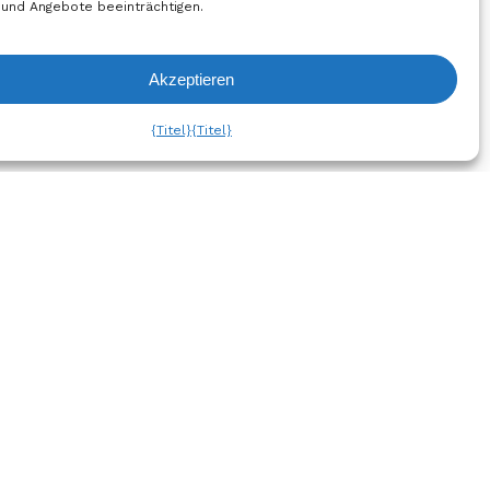
 und Angebote beeinträchtigen.
Akzeptieren
liste Ansehen
{Titel}
{Titel}
h
Abonnieren Sie den
Newsletter!
um
hutzbestimmungen
Jetzt
Anmelden
chtlinie
gen und
Folgen Sie uns auf Social
nen
Media
Governance und
en