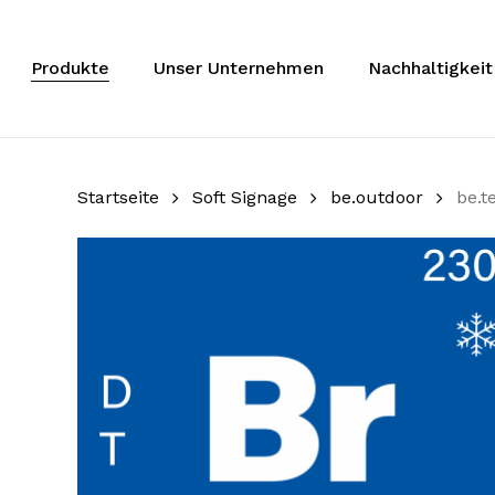
Zum
Hauptinhalt
springen
Produkte
Unser Unternehmen
Nachhaltigkeit
Startseite
Soft Signage
be.outdoor
be.t