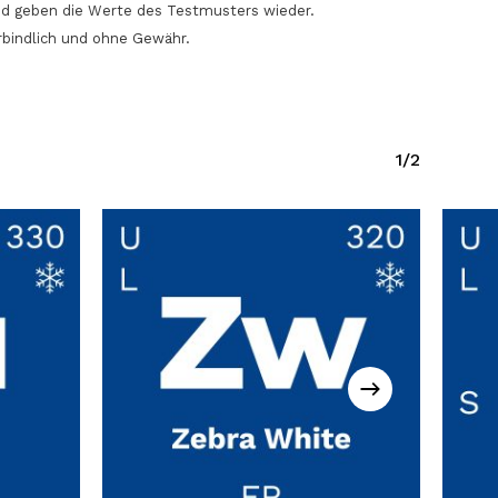
nd geben die Werte des Testmusters wieder.
rbindlich und ohne Gewähr.
1/2
Dieses
Diese
Produkt
Prod