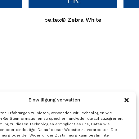
hat
hat
mehrere
mehr
be.tex® Zebra White
Varianten.
Varia
Die
Die
Optionen
Opti
können
könn
auf
auf
der
der
Produktseite
Produ
ausgewählt
ausg
werden
werd
Einwilligung verwalten
ten Erfahrungen zu bieten, verwenden wir Technologien wie
m Geräteinformationen zu speichern und/oder darauf zuzugreifen.
mung zu diesen Technologien ermöglicht es uns, Daten wie
en oder eindeutige IDs auf dieser Website zu verarbeiten. Die
mmung oder der Widerruf der Zustimmung kann bestimmte