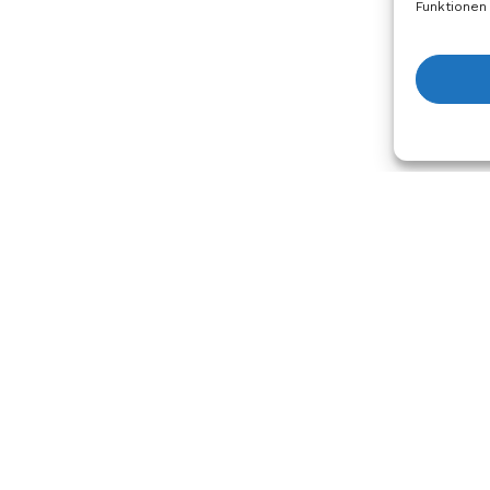
Funktionen
Anfrage
ehmen
Dienstleistungen und
Rechtlic
Support
n
Impress
Druckerprofile
Datensc
Marketing-Ressourcen
Cookie-Ri
Schulungen
Bedingun
Konditio
Spandex-
x-
-Richtlini