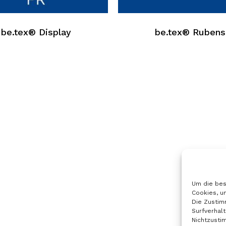
hat
e
mehrere
be.tex® Display
be.tex® Rubens
n.
Varianten.
Die
n
Optionen
können
auf
der
seite
Produktseite
hlt
ausgewählt
werden
Um die bes
Cookies, u
Die Zustim
Surfverhalt
Nichtzusti