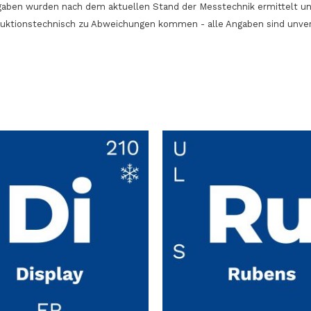
Angaben wurden nach dem aktuellen Stand der Messtechnik ermittelt u
duktionstechnisch zu Abweichungen kommen - alle Angaben sind unve
Dieses
Produkt